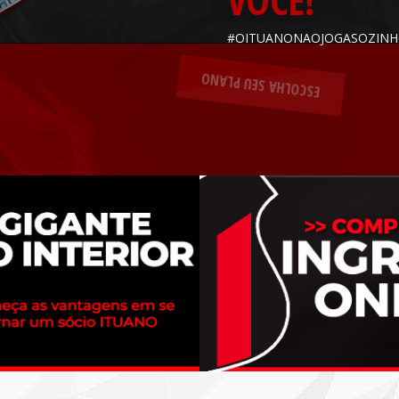
VOCÊ!
#OITUANONAOJOGASOZIN
ESCOLHA SEU PLANO