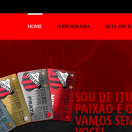
HOME
O PROGRAMA
SEJA SÓCI
SOU DE IT
PAIXÃO É 
VAMOS SE